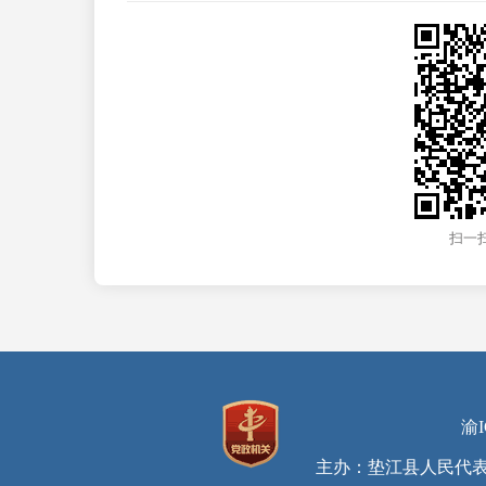
扫一
渝I
主办：垫江县人民代表