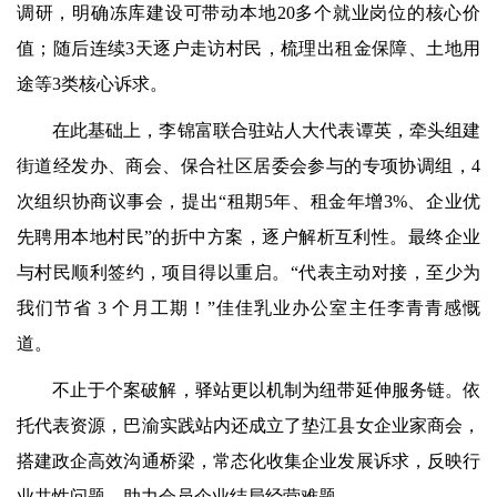
调研，明确冻库建设可带动本地20多个就业岗位的核心价
值；随后连续3天逐户走访村民，梳理出租金保障、土地用
途等3类核心诉求。
在此基础上，李锦富联合驻站人大代表谭英，牵头组建
街道经发办、商会、保合社区居委会参与的专项协调组，4
次组织协商议事会，提出“租期5年、租金年增3%、企业优
先聘用本地村民”的折中方案，逐户解析互利性。最终企业
与村民顺利签约，项目得以重启。“代表主动对接，至少为
我们节省 3 个月工期！”佳佳乳业办公室主任李青青感慨
道。
不止于个案破解，驿站更以机制为纽带延伸服务链。依
托代表资源，巴渝实践站内还成立了垫江县女企业家商会，
搭建政企高效沟通桥梁，常态化收集企业发展诉求，反映行
业共性问题，助力会员企业结局经营难题。