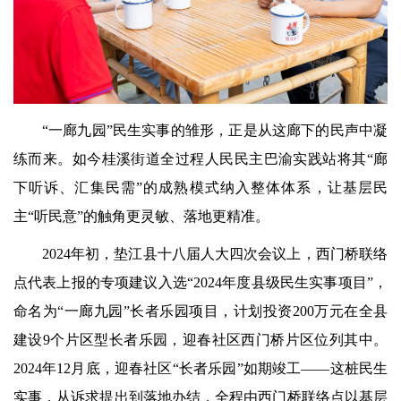
“一廊九园”民生实事的雏形，正是从这廊下的民声中凝
练而来。如今桂溪街道全过程人民民主巴渝实践站将其“廊
下听诉、汇集民需”的成熟模式纳入整体体系，让基层民
主“听民意”的触角更灵敏、落地更精准。
2024年初，垫江县十八届人大四次会议上，西门桥联络
点代表上报的专项建议入选“2024年度县级民生实事项目”，
命名为“一廊九园”长者乐园项目，计划投资200万元在全县
建设9个片区型长者乐园，迎春社区西门桥片区位列其中。
2024年12月底，迎春社区“长者乐园”如期竣工——这桩民生
实事，从诉求提出到落地办结，全程由西门桥联络点以基层